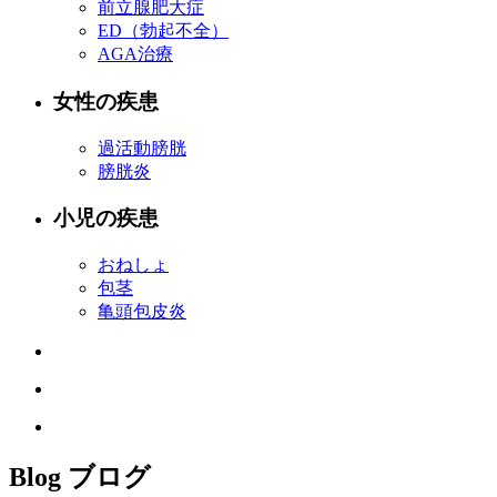
前立腺肥大症
ED（勃起不全）
AGA治療
女性の疾患
過活動膀胱
膀胱炎
小児の疾患
おねしょ
包茎
亀頭包皮炎
Blog
ブログ