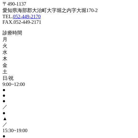
〒490-1137
愛知県海部郡大治町大字堀之内字大堀170-2
TEL.
052-449-2170
FAX.052-449-2171
診療時間
月
火
水
木
金
土
日/祝
9:00~12:00
●
●
●
／
●
▲
／
15:30~19:00
●