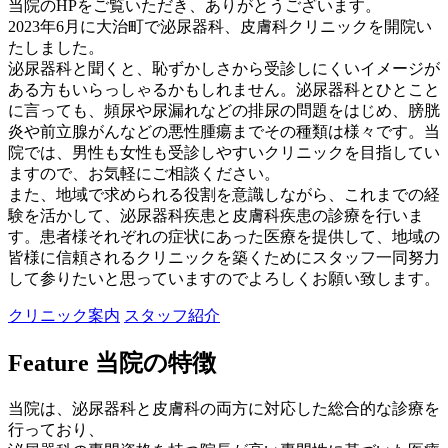
当院のHPをご覧いただき、ありがとうございます。
2023年6月に大治町で泌尿器科、皮膚科クリニックを開院い
たしました。
泌尿器科と聞くと、恥ずかしさから受診しにくいイメージが
ある方もいらっしゃるかもしれません。泌尿器科とひとこと
に言っても、頻尿や尿漏れなどの排尿の問題をはじめ、膀胱
炎や前立腺がんなどの悪性腫瘍までその種類は様々です。当
院では、男性も女性も受診しやすいクリニックを目指してい
ますので、お気軽にご相談ください。
また、地域で求められる役割を意識しながら、これまでの経
験を活かして、泌尿器科疾患と皮膚科疾患の診療を行いま
す。患者様それぞれの症状にあった医療を提供して、地域の
皆様に信頼されるクリニックを築くためにスタッフ一同努力
して参りたいと思っていますのでよろしくお願い致します。
クリニック案内
スタッフ紹介
Feature
当院の特徴
当院は、泌尿器科と皮膚科の両方に対応した総合的な診療を
行っており、