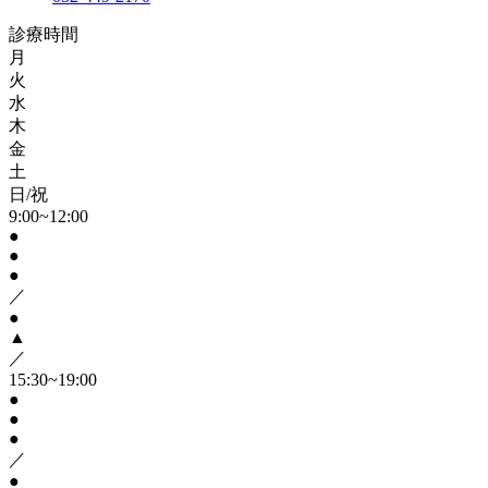
診療時間
月
火
水
木
金
土
日/祝
9:00~12:00
●
●
●
／
●
▲
／
15:30~19:00
●
●
●
／
●